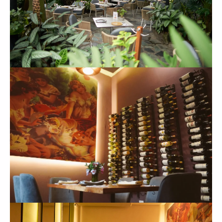
+
Cava
+