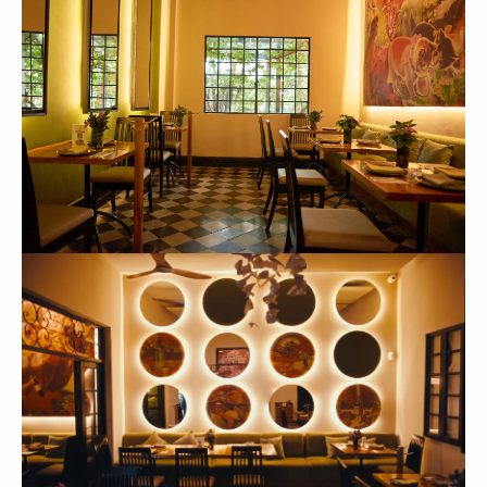
Molinari
+
Espejos
+